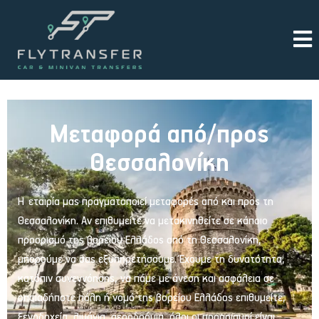
Μεταφορά από/προς
Θεσσαλονίκη
Η εταιρία μας πραγματοποιεί μεταφορές από και προς τη
Θεσσαλονίκη. Αν επιθυμείτε να μετακινηθείτε σε κάποιο
προορισμό της βορείου Ελλάδος από τη Θεσσαλονίκη,
μπορούμε να σας εξυπηρετήσουμε. Έχουμε τη δυνατότητα,
κατόπιν συνεννόησης, να πάμε με άνεση και ασφάλεια σε
οποιαδήποτε πόλη ή νομό της βορείου Ελλάδος επιθυμείτε,
ξενοδοχεία, λιμάνια, αεροδρόμια, όλοι οι προορισμοί είναι